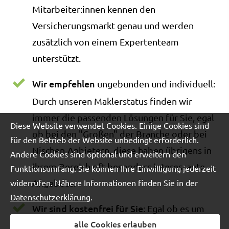
Mitarbeiter:innen kennen den
Versicherungsmarkt genau und werden
zusätzlich von einem Expertenteam
unterstützt.
Wir empfehlen
ungebunden und individuell:
Durch unseren Maklerstatus finden wir
immer die passenden Lösungen für Sie, egal
Diese Website verwendet Cookies. Einige Cookies sind
ob bei den "Großen" der Branche oder bei
für den Betrieb der Website unbedingt erforderlich.
Nischen-Anbietern, diese haben übrigens in
Andere Cookies sind optional und erweitern den
ihrem Bereich oft besonders interessante
Funktionsumfang. Sie können Ihre Einwilligung jederzeit
Angebote.
widerrufen. Nähere Informationen finden Sie in der
Datenschutzerklärung
.
Wir sind kostenfrei für Sie
: Egal ob es um
alle Cookies erlauben
Fragen zu bestehenden Verträgen oder um