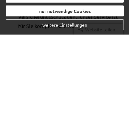
Beratungsbedarf zu neuem
nur notwendige Cookies
Versicherungsschutz geht, unser Service ist
weitere Einstellungen
für Sie komplett kostenfrei.
Website teilen...
Wir freuen uns von Ihnen zu hören.
Ihr Team vom aruna
Versicherungsservice