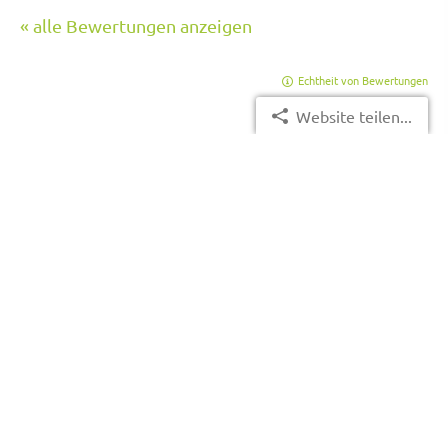
« alle Bewertungen anzeigen
Echtheit von Bewertungen
Website teilen...
Seite teilen:
Impressum
Datenschutzerklärung
Erstinformation
Beschwerdemanagement
Cookies