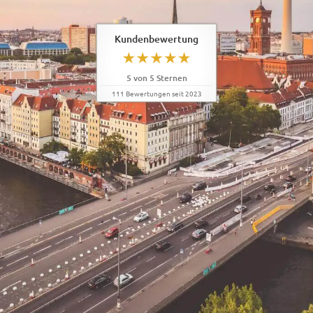
Kundenbewertung
5
von
5
Sternen
111
Bewertungen seit 2023