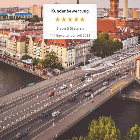
Kundenbewertung
5
von
5
Sternen
111
Bewertungen seit 2023