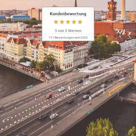
Kundenbewertung
5
von
5
Sternen
111
Bewertungen seit 2023