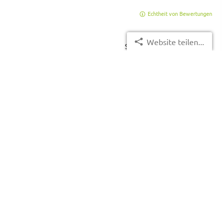
Echtheit von Bewertungen
Website teilen...
Seite teilen:
Impressum
Datenschutzerklärung
Erstinformation
Beschwerdemanagement
Cookies
Vertrag widerrufen